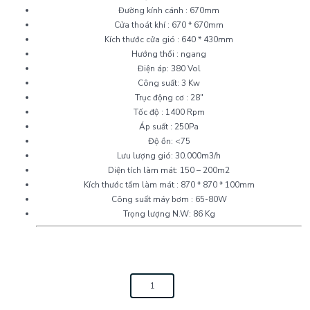
Đường kính cánh : 670mm
Cửa thoát khí : 670 * 670mm
Kích thước cửa gió : 640 * 430mm
Hướng thổi : ngang
Điện áp: 380 Vol
Công suất: 3 Kw
Trục động cơ : 28″
Tốc độ : 1400 Rpm
Áp suất : 250Pa
Độ ồn: <75
Lưu lượng gió: 30.000m3/h
Diện tích làm mát: 150 – 200m2
Kích thước tấm làm mát : 870 * 870 * 100mm
Công suất máy bơm : 65-80W
Trọng lượng N.W: 86 Kg
Máy
làm