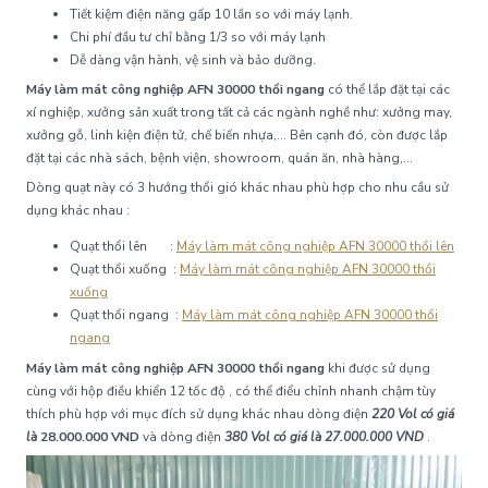
Tiết kiệm điện năng gấp 10 lần so với máy lạnh.
Chi phí đầu tư chỉ bằng 1/3 so với máy lạnh
Dễ dàng vận hành, vệ sinh và bảo dưỡng.
Máy làm mát công nghiệp AFN 30000 thổi ngang
có thể lắp đặt tại các
xí nghiệp, xưởng sản xuất trong tất cả các ngành nghề như: xưởng may,
xưởng gỗ, linh kiện điện tử, chế biến nhựa,… Bên cạnh đó, còn được lắp
đặt tại các nhà sách, bệnh viện, showroom, quán ăn, nhà hàng,…
Dòng quạt này có 3 hướng thổi gió khác nhau phù hợp cho nhu cầu sử
dụng khác nhau :
Quạt thổi lên :
Máy làm mát công nghiệp AFN 30000 thổi lên
Quạt thổi xuống :
Máy làm mát công nghiệp AFN 30000 thổi
xuống
Quạt thổi ngang :
Máy làm mát công nghiệp AFN 30000 thổi
ngang
Máy làm mát công nghiệp AFN 30000 thổi ngang
khi được sử dụng
cùng với hộp điều khiển 12 tốc độ , có thể điểu chỉnh nhanh chậm tùy
thích phù hợp với mục đích sử dụng khác nhau dòng điện
220 Vol có giá
là
28.000.000 VND
và dòng điện
380 Vol có giá là 27.000.000 VND
.