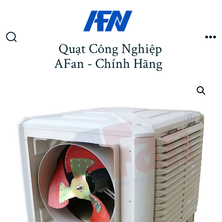
Chuyển
tới
nội
dung
Quạt Công Nghiệp
Bật
M
tắt
AFan - Chính Hãng
tìm
kiếm