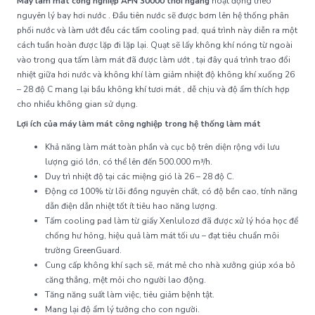
Máy làm mát công nghiệp AFN 30000 thổi ngang
hoạt động theo
nguyên lý bay hơi nước . Đầu tiên nước sẽ được bơm lên hệ thống phân
phối nước và làm ướt đều các tấm cooling pad, quá trình này diễn ra một
cách tuần hoàn được lặp đi lặp lại. Quạt sẽ lấy không khí nóng từ ngoài
vào trong qua tấm làm mát đã được làm ướt , tại đây quá trình trao đổi
nhiệt giữa hơi nước và không khí làm giảm nhiệt độ không khí xuống 26
– 28 độ C mang lại bầu không khí tươi mát , dễ chịu và độ ẩm thích hợp
cho nhiều không gian sử dụng.
Lợi ích của máy làm mát công nghiệp trong hệ thống làm mát
Khả năng làm mát toàn phần và cục bộ trên diện rộng với lưu
lượng gió lớn, có thể lên đến 500.000 m³/h.
Duy trì nhiệt độ tại các miệng gió là 26 – 28 độ C.
Động cơ 100% từ lõi đồng nguyên chất, có độ bền cao, tính năng
dẫn điện dẫn nhiệt tốt ít tiêu hao năng lượng.
Tấm cooling pad làm từ giấy Xenlulozơ đã được xử lý hóa học để
chống hư hỏng, hiệu quả làm mát tối ưu – đạt tiêu chuẩn môi
trường GreenGuard.
Cung cấp không khí sạch sẽ, mát mẻ cho nhà xưởng giúp xóa bỏ
căng thẳng, mệt mỏi cho người lao động.
Tăng năng suất làm việc, tiêu giảm bệnh tật.
Mang lại độ ẩm lý tưởng cho con người.