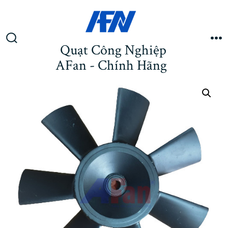
Chuyển
tới
nội
dung
Quạt Công Nghiệp
Bật
M
tắt
AFan - Chính Hãng
tìm
kiếm