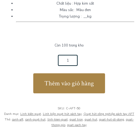
Chất liệu : Hợp kim sắt
Màu sắc : Màu đen
Trọng lượng : __kg
Còn 100 trong kho
Cánh
quạt
hút
Thêm vào giỏ hàng
xách
tay
AFT
SKU:
C-AFT-50
50
Danh mục:
Linh kiên quạt
,
Linh kiện quạt hút xách tay
,
Quạt hút công nghiệp xách tay AFT
Thẻ:
canh-aft
,
canh-quạt-hut
,
linh-kien-quat
,
quat tron
,
quat-hut
,
quat-hut-di-dong
,
quat-
số
thong-gio
,
quat-xach-tay
lượng