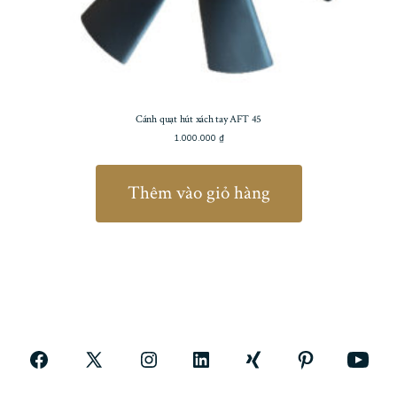
Cánh quạt hút xách tay AFT 45
1.000.000
₫
Thêm vào giỏ hàng
Open
Open
Open
Open
Open
Open
Open
Facebook
X
Instagram
LinkedIn
Xing
Pinterest
YouTub