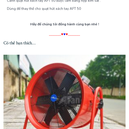
Cánh quạt hút xách tay AFT 50 được làm bằng hợp kim sắt .
Dùng để thay thế cho quạt hút xách tay AFT 50
Hãy để chúng tôi đồng hành cùng bạn nhé !
_______♥
♥
♥_______
Có thể bạn thích…